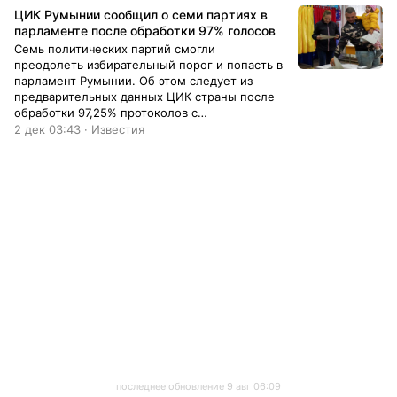
ЦИК Румынии сообщил о семи партиях в
парламенте после обработки 97% голосов
Семь политических партий смогли
преодолеть избирательный порог и попасть в
парламент Румынии. Об этом следует из
предварительных данных ЦИК страны после
обработки 97,25% протоколов с
избирательных участков в понедельник, 2
2 дек 03:43 · Известия
декабря.
последнее обновление 9 авг 06:09