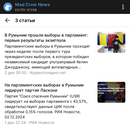
Mad Crow News
ENTRY #1388
3 статьи
В Румынии прошли выборы в парламент:
первые результаты экзитпола
Парламентские выборы в Румынии проходят
через неделю после первого тура
президентских выборов, в котором победил
независимый кандидат ультраправый Келин
Джорджеску, имеющий антизападные
взгляды.
2 дек 00:50 · Корреспондент.net
На парламентских выборах в Румынии
лидирует партия Ласкони
Партия "Союз спасения Румынии" (USR)
лидирует на выборах парламента с 43,57%,
свидетельствуют данные ЦИК после
обработки 0,15% голосов. РИА Новости,
02.12.2024
1 дек 22:24 · РИА Новости